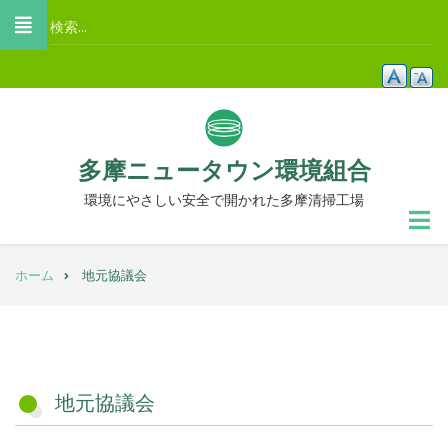
メ
検
イ
索
ン
コ
ン
テ
多摩ニュータウン環境組合
ン
ツ
環境にやさしい安全で開かれた多摩清掃工場
に
移
パ
動
ホーム
地元協議会
ン
く
ず
地元協議会