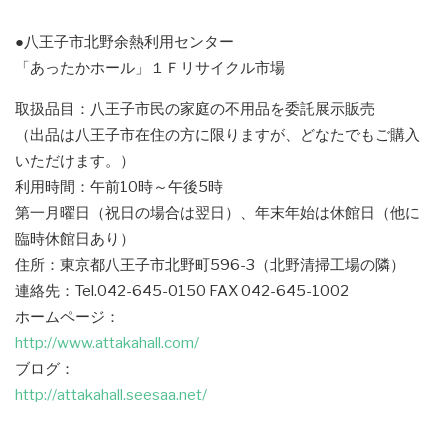
●八王子市北野余熱利用センター
「あったかホール」１Ｆリサイクル市場
取扱品目：八王子市民の家庭の不用品を委託展示販売
（出品は八王子市在住の方に限りますが、どなたでもご購入
いただけます。）
利用時間：午前10時～午後5時
第一月曜日（祝日の場合は翌日）、年末年始は休館日（他に
臨時休館日あり）
住所：東京都八王子市北野町596-3（北野清掃工場の隣）
連絡先：Tel.042-645-0150 FAX 042-645-1002
ホームページ：
http://www.attakahall.com/
ブログ：
http://attakahall.seesaa.net/