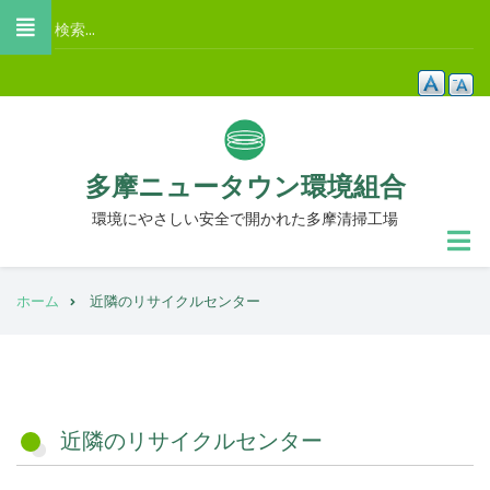
メ
検
イ
索
ン
コ
ン
テ
多摩ニュータウン環境組合
ン
ツ
環境にやさしい安全で開かれた多摩清掃工場
に
移
パ
動
ホーム
近隣のリサイクルセンター
ン
く
ず
近隣のリサイクルセンター