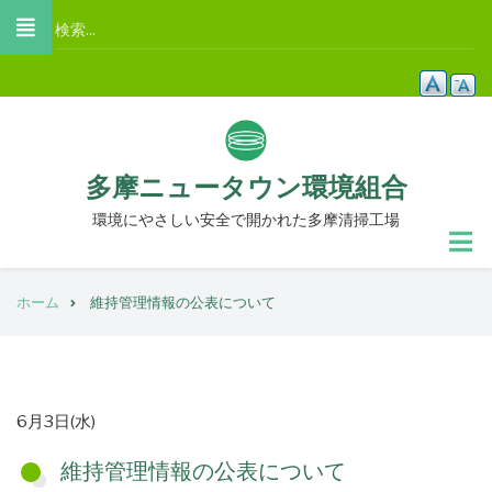
メ
検
イ
索
ン
コ
ン
テ
多摩ニュータウン環境組合
ン
ツ
環境にやさしい安全で開かれた多摩清掃工場
に
移
パ
動
ホーム
維持管理情報の公表について
ン
く
ず
掲
6月3日(水)
載
維持管理情報の公表について
日