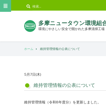
メ
検
イ
索
ン
コ
多摩ニュータウン環境組
ン
環境にやさしい安全で開かれた多摩清掃工場
テ
ン
パ
ツ
ホーム
維持管理情報の公表について
ン
に
く
移
動
ず
掲
5月7日(木)
載
維持管理情報の公表について
日
維持管理情報（令和8年度分）を更新しました。