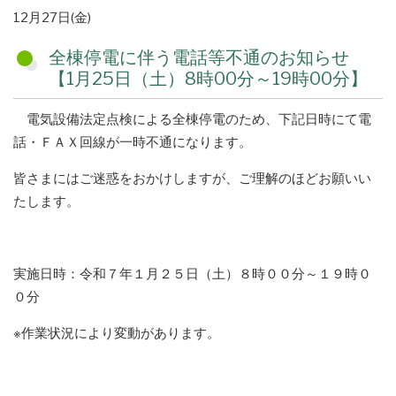
掲
12月27日(金)
載
全棟停電に伴う電話等不通のお知らせ
日
【1月25日（土）8時00分～19時00分】
電気設備法定点検による全棟停電のため、下記日時にて電
話・ＦＡＸ回線が一時不通になります。
皆さまにはご迷惑をおかけしますが、ご理解のほどお願いい
たします。
実施日時：令和７年１月２５日（土）８時００分～１９時０
０分
※作業状況により変動があります。