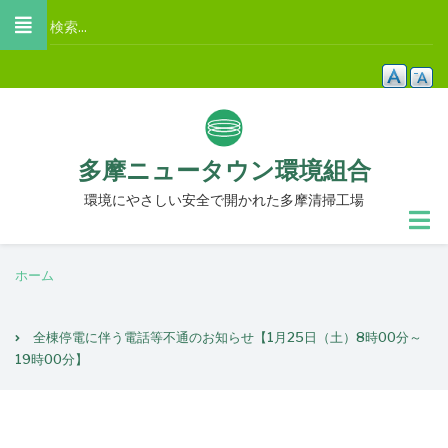
メ
検
イ
索
ン
コ
ン
テ
多摩ニュータウン環境組合
ン
ツ
環境にやさしい安全で開かれた多摩清掃工場
に
移
パ
動
ホーム
ン
く
全棟停電に伴う電話等不通のお知らせ【1月25日（土）8時00分～
ず
19時00分】