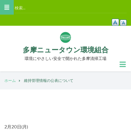
メ
検
イ
索
ン
コ
ン
テ
多摩ニュータウン環境組合
ン
ツ
環境にやさしい安全で開かれた多摩清掃工場
に
移
パ
動
ホーム
維持管理情報の公表について
ン
く
ず
掲
2月20日(月)