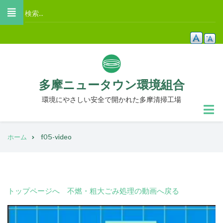
メ
検
イ
索
ン
コ
ン
テ
多摩ニュータウン環境組合
ン
ツ
環境にやさしい安全で開かれた多摩清掃工場
に
移
パ
動
ホーム
f05-video
ン
く
ず
トップページへ
不燃・粗大ごみ処理の動画へ戻る